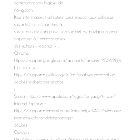
configurant son logiciel de
navigation.
Pour information, l’utilisateur peut trouver aux adresses
suivantes les démarches à
suivre afin de configurer son logiciel de navigation pour
s’opposer à l’enregistrement
des fichiers « cookies » :
Chrome :
https://support.google.com/accounts/answer/61416?hl=fr
F i r e f o x :
https://support.mozilla.org/fr/kb/enable-and-disable-
cookies-website-preference
s
Safari : http://www.apple.com/legal/privacy/fr-ww/
Internet Explorer :
https://support.microsoft.com/fr-fr/help/17442/windows-
internet-explorer-deletemanage-
cookies
Opera :
http://www.opera.com/help/tutorials/security/cookies/