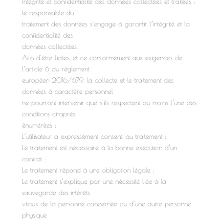
Intégrité et confidentialité des données collectées et traitées :
le responsable du
traitement des données s’engage à garantir l’intégrité et la
confidentialité des
données collectées.
Afin d’être licites, et ce conformément aux exigences de
l’article 6 du règlement
européen 2016/679, la collecte et le traitement des
données à caractère personnel
ne pourront intervenir que s’ils respectent au moins l’une des
conditions ci-après
énumérées :
L’utilisateur a expressément consenti au traitement ;
Le traitement est nécessaire à la bonne exécution d’un
contrat ;
Le traitement répond à une obligation légale ;
Le traitement s’explique par une nécessité liée à la
sauvegarde des intérêts
vitaux de la personne concernée ou d’une autre personne
physique ;