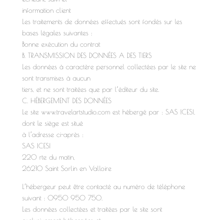
information client
Les traitements de données effectués sont fondés sur les
bases légales suivantes :
Bonne exécution du contrat
B. TRANSMISSION DES DONNÉES A DES TIERS
Les données à caractère personnel collectées par le site ne
sont transmises à aucun
tiers, et ne sont traitées que par l’éditeur du site.
C. HÉBERGEMENT DES DONNÉES
Le site www.travelartstudio.com est hébergé par : SAS ICESI,
dont le siège est situé
à l’adresse ci-après :
SAS ICESI
220 rte du matin,
26210 Saint Sorlin en Valloire
L’hébergeur peut être contacté au numéro de téléphone
suivant : 0950 950 750.
Les données collectées et traitées par le site sont